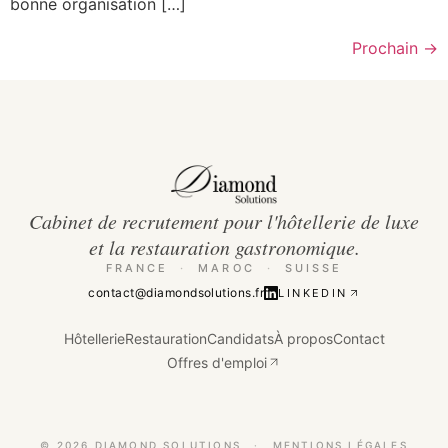
bonne organisation […]
Prochain
→
Cabinet de recrutement pour l'hôtellerie de luxe
et la restauration gastronomique.
FRANCE
·
MAROC
·
SUISSE
contact@diamondsolutions.fr
LINKEDIN
Hôtellerie
Restauration
Candidats
À propos
Contact
Offres d'emploi
©
2026
DIAMOND SOLUTIONS
·
MENTIONS LÉGALES