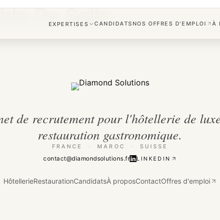
le De Salle
CANDIDATS
NOS OFFRES D'EMPLOI
À
EXPERTISES
HÔTELLERIE
RESTAURATION
et de recrutement pour l'hôtellerie de luxe
restauration gastronomique.
FRANCE
·
MAROC
·
SUISSE
contact@diamondsolutions.fr
LINKEDIN
Hôtellerie
Restauration
Candidats
À propos
Contact
Offres d'emploi