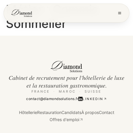
Métier :
Commis
Sommelier
Cabinet de recrutement pour l'hôtellerie de luxe
et la restauration gastronomique.
FRANCE
·
MAROC
·
SUISSE
contact@diamondsolutions.fr
LINKEDIN
Hôtellerie
Restauration
Candidats
À propos
Contact
Offres d'emploi