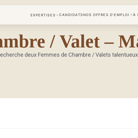
CANDIDATS
NOS OFFRES D'EMPLOI
À
EXPERTISES
HÔTELLERIE
bre / Valet – Ma
RESTAURATION
e, recherche deux Femmes de Chambre / Valets talentueu