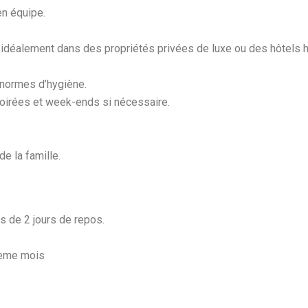
en équipe.
, idéalement dans des propriétés privées de luxe ou des hôtels 
 normes d’hygiène.
n soirées et week-ends si nécessaire.
e la famille.
is de 2 jours de repos.
3ème mois