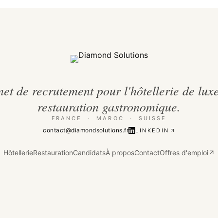
et de recrutement pour l'hôtellerie de luxe
restauration gastronomique.
FRANCE
·
MAROC
·
SUISSE
contact@diamondsolutions.fr
LINKEDIN
Hôtellerie
Restauration
Candidats
À propos
Contact
Offres d'emploi